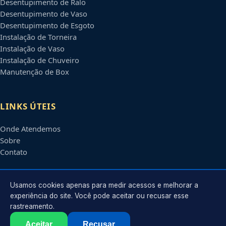
Desentupimento de Ralo
Desentupimento de Vaso
Desentupimento de Esgoto
Instalação de Torneira
Instalação de Vaso
Instalação de Chuveiro
Manutenção de Box
LINKS ÚTEIS
Onde Atendemos
Sobre
Contato
CONTATO
Usamos cookies apenas para medir acessos e melhorar a
experiência do site. Você pode aceitar ou recusar esse
rastreamento.
Atendimento em
Cascavel
-
PR
e regiões parceiras
contato@encanadoremcascavel.com.br
Aceitar
Recusar