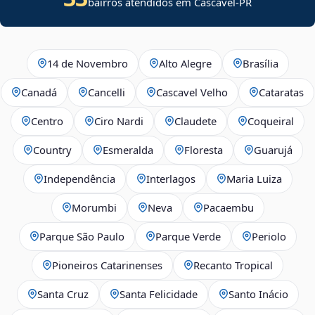
bairros atendidos em Cascavel-PR
14 de Novembro
Alto Alegre
Brasília
Canadá
Cancelli
Cascavel Velho
Cataratas
Centro
Ciro Nardi
Claudete
Coqueiral
Country
Esmeralda
Floresta
Guarujá
Independência
Interlagos
Maria Luiza
Morumbi
Neva
Pacaembu
Parque São Paulo
Parque Verde
Periolo
Pioneiros Catarinenses
Recanto Tropical
Santa Cruz
Santa Felicidade
Santo Inácio