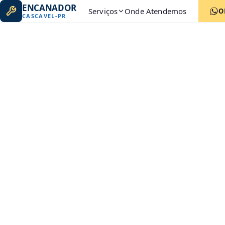
ENCANADOR
Serviços
Onde Atendemos
O
CASCAVEL
-
PR