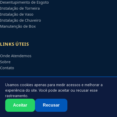
Desentupimento de Esgoto
Instalação de Torneira
Instalação de Vaso
Instalação de Chuveiro
Manutenção de Box
LINKS ÚTEIS
Onde Atendemos
Sobre
Contato
CONTATO
Usamos cookies apenas para medir acessos e melhorar a
experiência do site. Você pode aceitar ou recusar esse
rastreamento.
Atendimento em
Cascavel
-
PR
e regiões parceiras
contato@encanadoremcascavel.com.br
Aceitar
Recusar
©
2026
Encanador em
Cascavel
-
PR
. Todos os direitos reservados.
Política de Privacidade
·
Termos de Uso
·
Sitemap