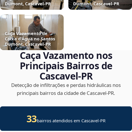
Dumont, Cascavel‑PR
Dumont, Cascavel‑PR
Caça Vazamento de
Caixa d'Água no Santos
Dumont, Cascavel‑PR
Caça Vazamento nos
Principais Bairros de
Cascavel‑PR
Detecção de infiltrações e perdas hidráulicas nos
principais bairros da cidade de Cascavel‑PR.
33
bairros atendidos em Cascavel-PR