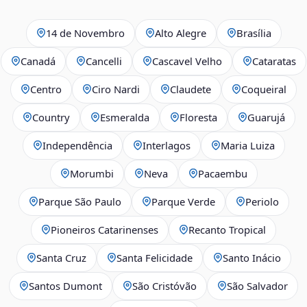
14 de Novembro
Alto Alegre
Brasília
Canadá
Cancelli
Cascavel Velho
Cataratas
Centro
Ciro Nardi
Claudete
Coqueiral
Country
Esmeralda
Floresta
Guarujá
Independência
Interlagos
Maria Luiza
Morumbi
Neva
Pacaembu
Parque São Paulo
Parque Verde
Periolo
Pioneiros Catarinenses
Recanto Tropical
Santa Cruz
Santa Felicidade
Santo Inácio
Santos Dumont
São Cristóvão
São Salvador