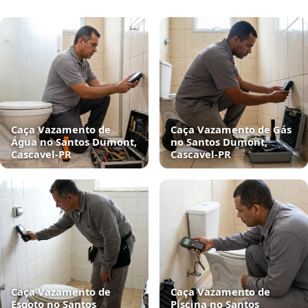
Caça Vazamento de
Caça Vazamento de Gás
Água no Santos Dumont,
no Santos Dumont,
Cascavel‑PR
Cascavel‑PR
Caça Vazamento de
Caça Vazamento de
Esgoto no Santos
Piscina no Santos