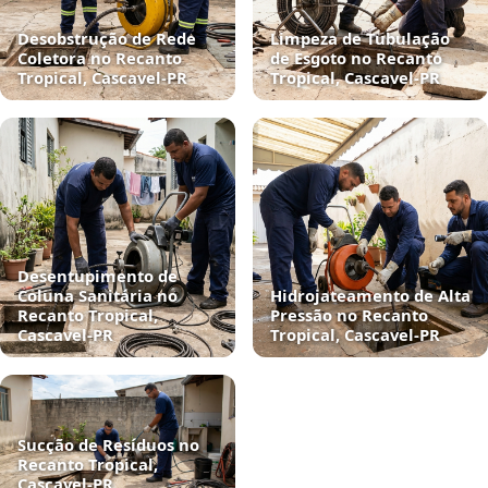
Desobstrução de Rede
Limpeza de Tubulação
Coletora no Recanto
de Esgoto no Recanto
Tropical, Cascavel‑PR
Tropical, Cascavel‑PR
Desentupimento de
Coluna Sanitária no
Hidrojateamento de Alta
Recanto Tropical,
Pressão no Recanto
Cascavel‑PR
Tropical, Cascavel‑PR
Sucção de Resíduos no
Recanto Tropical,
Cascavel‑PR