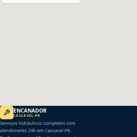
ENCANADOR
CASCAVEL
-
PR
Serviços hidráulicos completos com
atendimento 24h em
Cascavel
-
PR
.