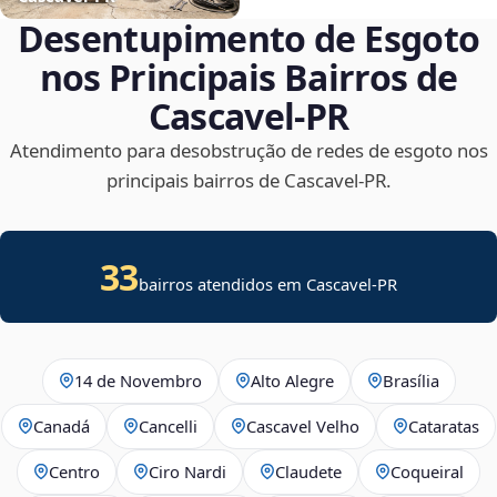
Desentupimento de Esgoto
nos Principais Bairros de
Cascavel‑PR
Atendimento para desobstrução de redes de esgoto nos
principais bairros de Cascavel‑PR.
33
bairros atendidos em Cascavel-PR
14 de Novembro
Alto Alegre
Brasília
Canadá
Cancelli
Cascavel Velho
Cataratas
Centro
Ciro Nardi
Claudete
Coqueiral