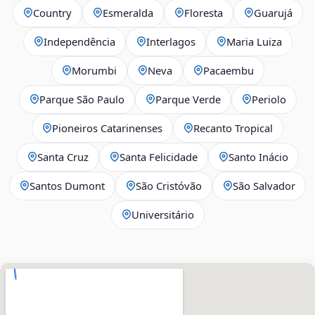
Country
Esmeralda
Floresta
Guarujá
Independência
Interlagos
Maria Luiza
Morumbi
Neva
Pacaembu
Parque São Paulo
Parque Verde
Periolo
Pioneiros Catarinenses
Recanto Tropical
Santa Cruz
Santa Felicidade
Santo Inácio
Santos Dumont
São Cristóvão
São Salvador
Universitário