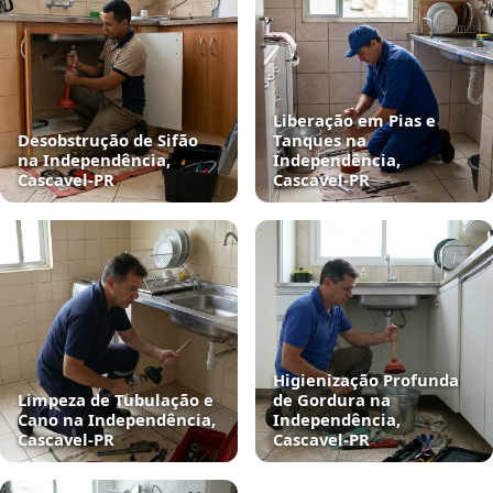
Liberação em Pias e
Desobstrução de Sifão
Tanques na
na Independência,
Independência,
Cascavel‑PR
Cascavel‑PR
Higienização Profunda
Limpeza de Tubulação e
de Gordura na
Cano na Independência,
Independência,
Cascavel‑PR
Cascavel‑PR