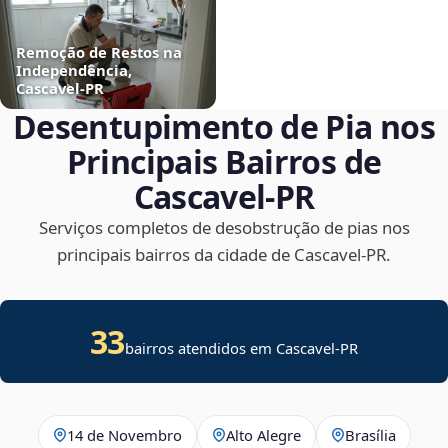
Remoção de Restos na
Independência,
Cascavel‑PR
Desentupimento de Pia nos
Principais Bairros de
Cascavel‑PR
Serviços completos de desobstrução de pias nos
principais bairros da cidade de Cascavel‑PR.
33
bairros atendidos em Cascavel-PR
14 de Novembro
Alto Alegre
Brasília