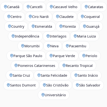
Canadá
Cancelli
Cascavel Velho
Cataratas
Centro
Ciro Nardi
Claudete
Coqueiral
Country
Esmeralda
Floresta
Guarujá
Independência
Interlagos
Maria Luiza
Morumbi
Neva
Pacaembu
Parque São Paulo
Parque Verde
Periolo
Pioneiros Catarinenses
Recanto Tropical
Santa Cruz
Santa Felicidade
Santo Inácio
Santos Dumont
São Cristóvão
São Salvador
Universitário