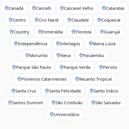
Canadá
Cancelli
Cascavel Velho
Cataratas
Centro
Ciro Nardi
Claudete
Coqueiral
Country
Esmeralda
Floresta
Guarujá
Independência
Interlagos
Maria Luiza
Morumbi
Neva
Pacaembu
Parque São Paulo
Parque Verde
Periolo
Pioneiros Catarinenses
Recanto Tropical
Santa Cruz
Santa Felicidade
Santo Inácio
Santos Dumont
São Cristóvão
São Salvador
Universitário