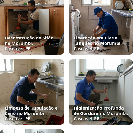
Desobstrução de Sifão
Liberação em Pias e
no Morumbi,
Tanques no Morumbi,
Cascavel‑PR
Cascavel‑PR
Limpeza de Tubulação e
Higienização Profunda
Cano no Morumbi,
de Gordura no Morumbi,
Cascavel‑PR
Cascavel‑PR