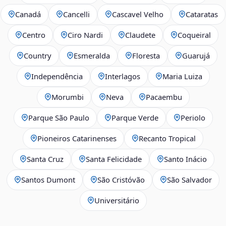
Canadá
Cancelli
Cascavel Velho
Cataratas
Centro
Ciro Nardi
Claudete
Coqueiral
Country
Esmeralda
Floresta
Guarujá
Independência
Interlagos
Maria Luiza
Morumbi
Neva
Pacaembu
Parque São Paulo
Parque Verde
Periolo
Pioneiros Catarinenses
Recanto Tropical
Santa Cruz
Santa Felicidade
Santo Inácio
Santos Dumont
São Cristóvão
São Salvador
Universitário