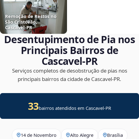
Remoção de Restos no
São Cristóvão,
Cascavel‑PR
Desentupimento de Pia nos
Principais Bairros de
Cascavel‑PR
Serviços completos de desobstrução de pias nos
principais bairros da cidade de Cascavel‑PR.
33
bairros atendidos em Cascavel-PR
14 de Novembro
Alto Alegre
Brasília