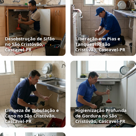
Desobstrução de Sifão
Liberação em Pias e
no São Cristóvão,
Tanques no São
Cascavel‑PR
Cristóvão, Cascavel‑PR
Limpeza de Tubulação e
Higienização Profunda
Cano no São Cristóvão,
de Gordura no São
Cascavel‑PR
Cristóvão, Cascavel‑PR