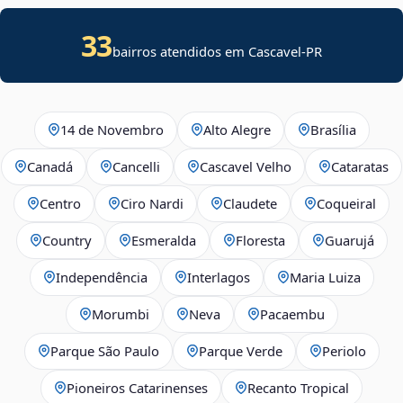
33
bairros atendidos em Cascavel-PR
14 de Novembro
Alto Alegre
Brasília
Canadá
Cancelli
Cascavel Velho
Cataratas
Centro
Ciro Nardi
Claudete
Coqueiral
Country
Esmeralda
Floresta
Guarujá
Independência
Interlagos
Maria Luiza
Morumbi
Neva
Pacaembu
Parque São Paulo
Parque Verde
Periolo
Pioneiros Catarinenses
Recanto Tropical