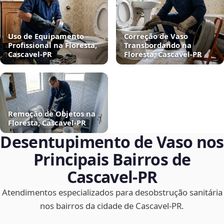
Uso de Equipamento
Correção de Vaso
Profissional na Floresta,
Transbordando na
Cascavel‑PR
Floresta, Cascavel‑PR
Remoção de Objetos na
Floresta, Cascavel‑PR
Desentupimento de Vaso nos
Principais Bairros de
Cascavel‑PR
Atendimentos especializados para desobstrução sanitária
nos bairros da cidade de Cascavel‑PR.