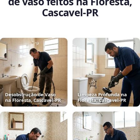
de vaso feitos na Floresta,
Cascavel‑PR
Desobstrução de Vaso
Limpeza Profunda na
na Floresta, Cascavel‑PR
Floresta, Cascavel‑PR