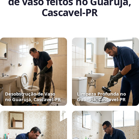
de vaso feitos no Guarujá,
Cascavel‑PR
Desobstrução de Vaso
Limpeza Profunda no
no Guarujá, Cascavel‑PR
Guarujá, Cascavel‑PR