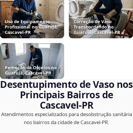
Uso de Equipamento
Correção de Vaso
Profissional no Guarujá,
Transbordando no
Cascavel‑PR
Guarujá, Cascavel‑PR
Remoção de Objetos no
Guarujá, Cascavel‑PR
Desentupimento de Vaso nos
Principais Bairros de
Cascavel‑PR
Atendimentos especializados para desobstrução sanitária
nos bairros da cidade de Cascavel‑PR.