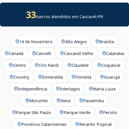
33
bairros atendidos em Cascavel-PR
14 de Novembro
Alto Alegre
Brasília
Canadá
Cancelli
Cascavel Velho
Cataratas
Centro
Ciro Nardi
Claudete
Coqueiral
Country
Esmeralda
Floresta
Guarujá
Independência
Interlagos
Maria Luiza
Morumbi
Neva
Pacaembu
Parque São Paulo
Parque Verde
Periolo
Pioneiros Catarinenses
Recanto Tropical