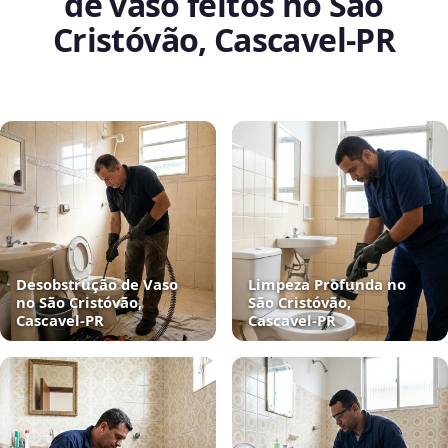
de vaso feitos no São
Cristóvão, Cascavel‑PR
Desobstrução de Vaso
Limpeza Profunda no
no São Cristóvão,
São Cristóvão,
Cascavel‑PR
Cascavel‑PR