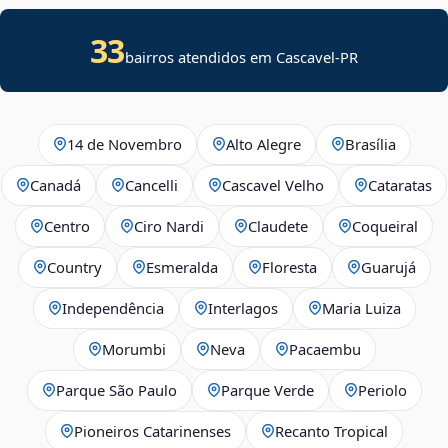
33
bairros atendidos em Cascavel-PR
14 de Novembro
Alto Alegre
Brasília
Canadá
Cancelli
Cascavel Velho
Cataratas
Centro
Ciro Nardi
Claudete
Coqueiral
Country
Esmeralda
Floresta
Guarujá
Independência
Interlagos
Maria Luiza
Morumbi
Neva
Pacaembu
Parque São Paulo
Parque Verde
Periolo
Pioneiros Catarinenses
Recanto Tropical