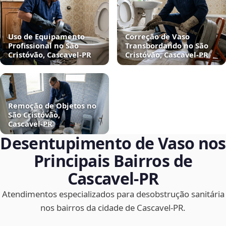
Uso de Equipamento
Correção de Vaso
Profissional no São
Transbordando no São
Cristóvão, Cascavel‑PR
Cristóvão, Cascavel‑PR
Remoção de Objetos no
São Cristóvão,
Cascavel‑PR
Desentupimento de Vaso nos
Principais Bairros de
Cascavel‑PR
Atendimentos especializados para desobstrução sanitária
nos bairros da cidade de Cascavel‑PR.