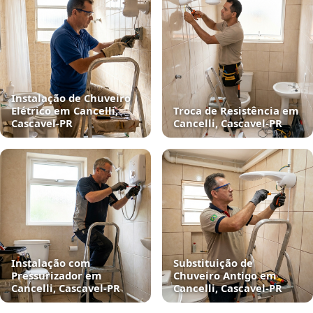
Instalação de Chuveiro
Elétrico em Cancelli,
Troca de Resistência em
Cascavel‑PR
Cancelli, Cascavel‑PR
Instalação com
Substituição de
Pressurizador em
Chuveiro Antigo em
Cancelli, Cascavel‑PR
Cancelli, Cascavel‑PR