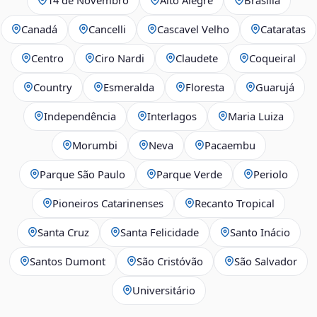
Canadá
Cancelli
Cascavel Velho
Cataratas
Centro
Ciro Nardi
Claudete
Coqueiral
Country
Esmeralda
Floresta
Guarujá
Independência
Interlagos
Maria Luiza
Morumbi
Neva
Pacaembu
Parque São Paulo
Parque Verde
Periolo
Pioneiros Catarinenses
Recanto Tropical
Santa Cruz
Santa Felicidade
Santo Inácio
Santos Dumont
São Cristóvão
São Salvador
Universitário