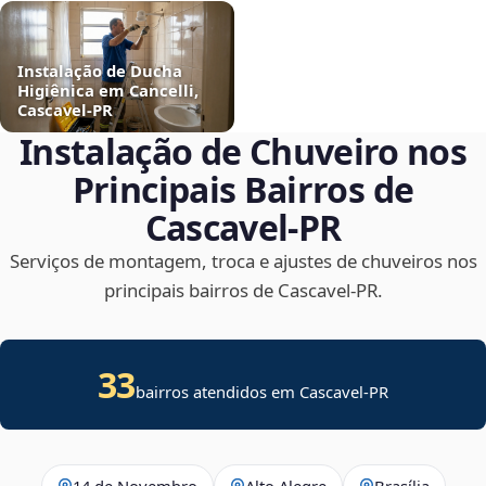
Instalação de Ducha
Higiênica em Cancelli,
Cascavel‑PR
Instalação de Chuveiro nos
Principais Bairros de
Cascavel‑PR
Serviços de montagem, troca e ajustes de chuveiros nos
principais bairros de Cascavel‑PR.
33
bairros atendidos em Cascavel-PR
14 de Novembro
Alto Alegre
Brasília