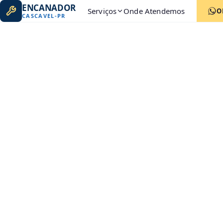
ENCANADOR
Serviços
Onde Atendemos
O
CASCAVEL
-
PR