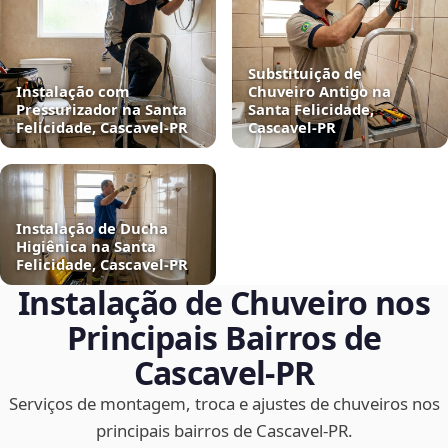
Substituição de
Instalação com
Chuveiro Antigo na
Pressurizador na Santa
Santa Felicidade,
Felicidade, Cascavel‑PR
Cascavel‑PR
Instalação de Ducha
Higiênica na Santa
Felicidade, Cascavel‑PR
Instalação de Chuveiro nos
Principais Bairros de
Cascavel‑PR
Serviços de montagem, troca e ajustes de chuveiros nos
principais bairros de Cascavel‑PR.