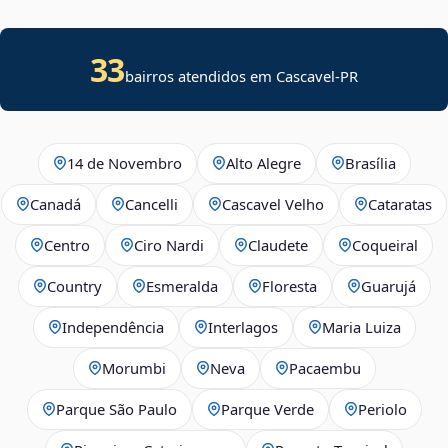
33
bairros atendidos em Cascavel-PR
14 de Novembro
Alto Alegre
Brasília
Canadá
Cancelli
Cascavel Velho
Cataratas
Centro
Ciro Nardi
Claudete
Coqueiral
Country
Esmeralda
Floresta
Guarujá
Independência
Interlagos
Maria Luiza
Morumbi
Neva
Pacaembu
Parque São Paulo
Parque Verde
Periolo