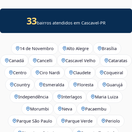
33
bairros atendidos em Cascavel-PR
14 de Novembro
Alto Alegre
Brasília
Canadá
Cancelli
Cascavel Velho
Cataratas
Centro
Ciro Nardi
Claudete
Coqueiral
Country
Esmeralda
Floresta
Guarujá
Independência
Interlagos
Maria Luiza
Morumbi
Neva
Pacaembu
Parque São Paulo
Parque Verde
Periolo