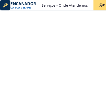
ENCANADOR
Serviços
Onde Atendemos
O
CASCAVEL
-
PR