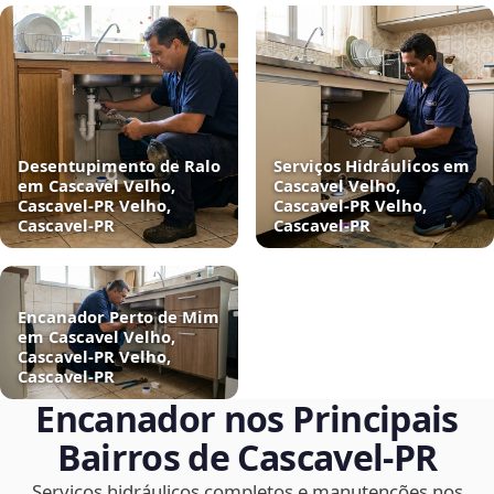
Desentupimento de Ralo
Serviços Hidráulicos em
em Cascavel Velho,
Cascavel Velho,
Cascavel‑PR Velho,
Cascavel‑PR Velho,
Cascavel‑PR
Cascavel‑PR
Encanador Perto de Mim
em Cascavel Velho,
Cascavel‑PR Velho,
Cascavel‑PR
Encanador nos Principais
Bairros de Cascavel‑PR
Serviços hidráulicos completos e manutenções nos