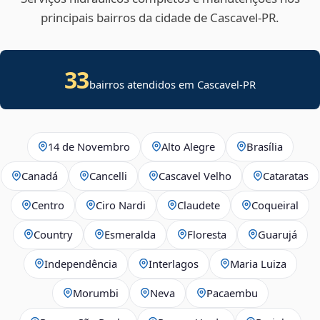
principais bairros da cidade de Cascavel‑PR.
33
bairros atendidos em Cascavel-PR
14 de Novembro
Alto Alegre
Brasília
Canadá
Cancelli
Cascavel Velho
Cataratas
Centro
Ciro Nardi
Claudete
Coqueiral
Country
Esmeralda
Floresta
Guarujá
Independência
Interlagos
Maria Luiza
Morumbi
Neva
Pacaembu