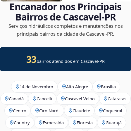
Encanador nos Principais
Bairros de Cascavel‑PR
Serviços hidráulicos completos e manutenções nos
principais bairros da cidade de Cascavel‑PR.
33
bairros atendidos em Cascavel-PR
14 de Novembro
Alto Alegre
Brasília
Canadá
Cancelli
Cascavel Velho
Cataratas
Centro
Ciro Nardi
Claudete
Coqueiral
Country
Esmeralda
Floresta
Guarujá