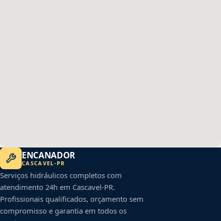
ENCANADOR
CASCAVEL
-
PR
Serviços hidráulicos completos com
atendimento 24h em
Cascavel
-
PR
.
Profissionais qualificados, orçamento sem
compromisso e garantia em todos os