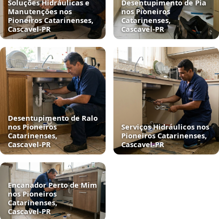
Soluções Hidráulicas e
Desentupimento de Pia
Manutenções nos
nos Pioneiros
Pioneiros Catarinenses,
Catarinenses,
Cascavel‑PR
Cascavel‑PR
Desentupimento de Ralo
nos Pioneiros
Serviços Hidráulicos nos
Catarinenses,
Pioneiros Catarinenses,
Cascavel‑PR
Cascavel‑PR
Encanador Perto de Mim
nos Pioneiros
Catarinenses,
Cascavel‑PR