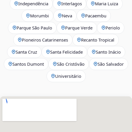
Independência
Interlagos
Maria Luiza
Morumbi
Neva
Pacaembu
Parque São Paulo
Parque Verde
Periolo
Pioneiros Catarinenses
Recanto Tropical
Santa Cruz
Santa Felicidade
Santo Inácio
Santos Dumont
São Cristóvão
São Salvador
Universitário