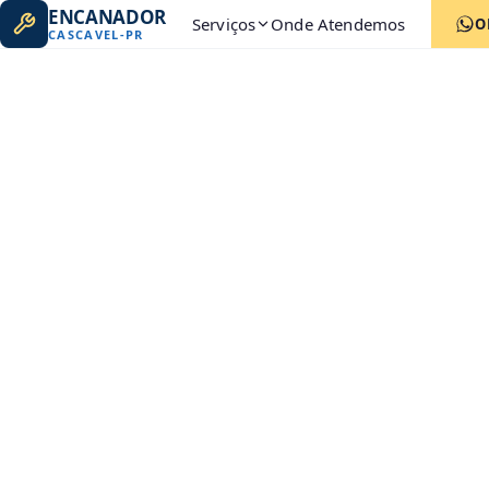
ENCANADOR
Serviços
Onde Atendemos
O
CASCAVEL
-
PR