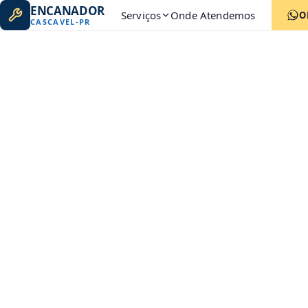
ENCANADOR
Serviços
Onde Atendemos
O
CASCAVEL
-
PR