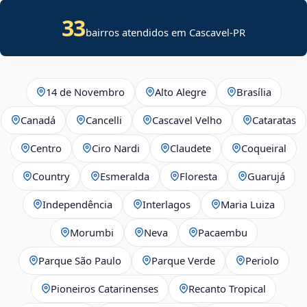
33
bairros atendidos em Cascavel-PR
14 de Novembro
Alto Alegre
Brasília
Canadá
Cancelli
Cascavel Velho
Cataratas
Centro
Ciro Nardi
Claudete
Coqueiral
Country
Esmeralda
Floresta
Guarujá
Independência
Interlagos
Maria Luiza
Morumbi
Neva
Pacaembu
Parque São Paulo
Parque Verde
Periolo
Pioneiros Catarinenses
Recanto Tropical