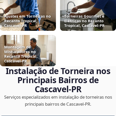
Ajustes em Torneiras no
Torneiras Gourmet e
Recanto Tropical,
Elétricas no Recanto
Cascavel‑PR
Tropical, Cascavel‑PR
Montagem de
Misturadores no
Recanto Tropical,
Cascavel‑PR
Instalação de Torneira nos
Principais Bairros de
Cascavel‑PR
Serviços especializados em instalação de torneiras nos
principais bairros de Cascavel‑PR.