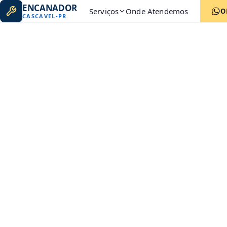
ENCANADOR
Serviços
Onde Atendemos
O
CASCAVEL
-
PR