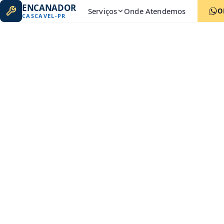
ENCANADOR
Serviços
Onde Atendemos
O
CASCAVEL
-
PR